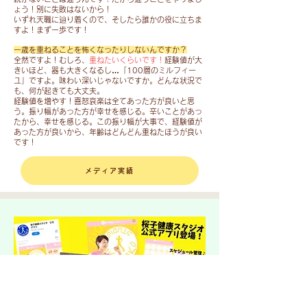
効
20
変
ょう！別に失敗はないから！
か
期
代
いずれ天職に辿り着くので、そしたら誰かの役に立ちま
更
っ
限
～
すよ！まず一歩です！
し
た
1
60
て
で
ー歳を重ねることを怖くなったりしないんですか？
年
代
行
す。
全然ですよ！むしろ、
重ねたいくらいです！
経験値が大
間）
の
い
きいほど、器も大きくなるし…「100層のミルフィー
11,000
社
ユ」ですよ。味わい深いじゃないですか。どんな状況で
ま
「若
円
も、何が起きても大丈夫。
員
す。
返
・
経験値を増やす！喜怒哀楽は全てあった方が良いと思
様
り
う。振り幅があった方が幸せを感じる。辛いことがあっ
Zoom
で
★
体
たから、幸せを感じる。この振り幅が大事で、経験値が
受
し
火
あった方が良いから、年齢はどんどん重ねたほうが良い
操」
け
た
です！
曜
と
放
が、
日
題
題
同
10
し
メディア実績
（1
じ
時
て
ヶ
動
～
お
月・
き
ス
話
月
を
ト
&
初
繰
レ
レ
ス
り
ッ
ク
タ
返
チ、
チ
ー
し
11
ャ
ト）
や
時
ー
る
15
さ
3,300
こ
分
せ