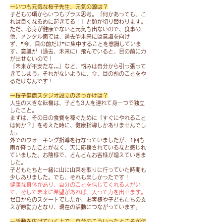
き
迷
い
ーいつも元気な桜子先生、元気の源は？
り
ま
惑
た
子どもの頃からいつもプラス思考。「何かあっても、こ
ま
し
れは良くなるめに起きてる！」と頭が切り替わります。
を
だ
せ
た。
ただ、心身が健康でないと元気も出ないので、食事の
お
き
ん
他、メンタル面では、過去や未来には意識を向け
か
ま
が、
ず、”今、目の前だけ”に集中することを意識していま
工
け
し
す。​意識が（過去、未来に）飛んでいると、目の前に力
何
場
し
た。
が出せないので！
卒
で
「未来が不安だな…」など、悩みは自分から引っ張って
て
ご
座
きてしまう。それがないように、今、目の前のことをや
し
来
理
るだけなんです！
っ
ま
て
解
た
い
く
ー桜子健康スタジオ設立のきっかけは？
の
ま
申
人生の大きな転機は、子ども3人を連れて身一つで独立
だ
ほ
ま
したこと。
し
さ
ど
仕
まずは、その日の食費を稼ぐために「すぐにやれること
訳
っ
よ
は何か？」を考えた時に、健康指導しかありませんでし
事
あ
た
た。
ろ
を
り
皆
外でのウォーキング指導を行なっていましたが、1回も
し
し
ま
雨が降ったことがなく、天に応援されているなと感じれ
様
く
て
ていました。お陰様で、どんどんお客様が増えていきま
せ
あ
お
い
した。
ん
り
願
子どもたちと一緒に山に山菜を取りに行っていた時期も
る
が、
が
少しありました。でも、それも楽しかったです！
い
20
日
と
健康な身体があり、自分のことを信じてくれる人がい
い
名
中
て、そして未来に希望があれば、人って力を出せます。
う
た
様
ゼロからのスタートでしたが、お客様や子どもたちの支
は
ご
し
と
えが原動力となり、現在の活動につながっています。
ア
ざ
ま
別
ミ
い
ー活動を広げていく上で、自分のこういったところが伝