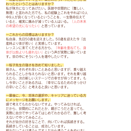
す。
の
カ
ま
わったということはありますか？
部
ル
私が味方になってあげたい。医師や世間的に「難しい、
し
■
署
無理」と言われた方でも、私の経験上これをやれば10人
創
た。
レ
中9人が良くなっているということを、一生懸命伝えて
で
造
ッ
いると、確実に痛みが減っている人はいる。
「人の未来
立
館、
昨
の希望の光になりたい」
と思っています。
ス
っ
夜
年
ン
た
は
ーこれからの目標はありますか？
も
料
ま
​私自身、先日50歳を迎えました。50歳を迎えた今「出
韮
お
金
産時より体が若い」と実感しています。
ま
崎
越
・
レッスンに来てくださる方から、
「年齢を重ねても、身
仕
ア
し
体が以前よりも疲れない」
という声が実際に届いていま
1
事
リ
下
す。世の中にそういう人を増やしたいです。
レ
を
ー
さ
ッ
し
ー桜子先生の強さを改めて知りました。
ナ
っ
ス
皆さん、それぞれ辛いことあると思いますが、乗り越え
て
(金
て
ン
られることしか与えられないと思います。それを乗り越
い
曜
い
えたら、次の新しいステージでの幸せが待ってます。も
1,500
る
日
た
し今辛いことがある方は、「幸せになるためのきっかけ
円
20
の辛いところ」と考えると良いと思います。
→
方
・
名
木
が
チ
ー最後に、今、将来の選択や、キャリアに迷っている方
様、
曜
何
にメッセージをお願いします。
ケ
計
日)
人
頭で考えてもわからないですよ。やってみなければ。
ッ
40
に
だから、世間的にこれだとか、親がこうだと言っても、
も
ト
名
実際に自分でやってみてはじめてわかるので、難しく考
て
い
8
様。
えないでやってみること。
場
て
枚
それが自分の好きなことで、向いていれば長続きする。
所
嬉
長続きしていることは、成功しています。
（有
を
し
続かないことは違うんです！だから違うことをやりまし