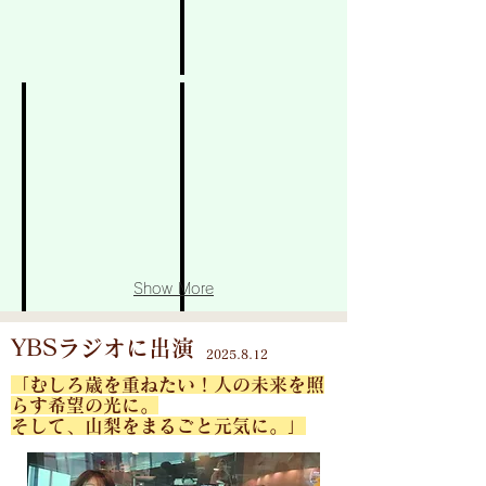
9
月
15
日
～
チケット料金・レッスン時間変更の
10
こ
月
の
18
た
日
び、
ま
一
で
部
八
料
田
金
ふ
及
れ
び
Show More
あ
レ
い
ッ
情
YBSラジオに出演
ス
株式会社「内藤製作所」様 社員様向けストレッチ教室を
​2025.8.12
報
ン
（株）
館
峡北薬剤師会 第14回健康講演会で
「むしろ歳を重ねたい！人の未来を照
時
内
の
峡
らす希望の光に。
間
藤
エ
北
そして、山梨をまるごと元気に。」
を
製
ア
薬
改
作
コ
剤
定
所
ン
師
さ