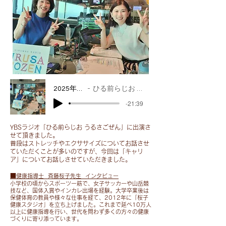
様
修
会
せ
か
理
様
て
ら
に
か
い
の
伴
ら
た
ご
い、
の
だ
依
施
ご
き
頼
設
依
ま
で、
が
頼
す。
社
使
で、
皆
員
用
第
2025年8月12日
ひる前らじお うるさごぜん
様
様
不
14
に
向
-21:39
可
回
は
け
と
健
ご
の
な
康
迷
YBSラジオ​「ひる前らじお うるさごぜん」に出演さ
レ
り
講
惑
せて頂きました。
ッ
ま
演
普段はストレッチやエクササイズについてお話させ
を
ス
す。
会
ていただくことが多いのですが、今回は「キャリ
お
ン
に
ア」についてお話しさせていただきました。​​
か
を
皆
て
け
さ
​■
様
健康指導士 斉藤桜子先生 インタビュー
お
し
せ
小学校の頃からスポーツ一筋で、女子サッカーや山岳競
に
話
て
技など、国体入賞やインカレ出場を経験。大学卒業後は
て
は
し
保健体育の教員や様々な仕事を経て、2012年に「桜子
申
い
大
さ
健康スタジオ」を立ち上げました。これまで延べ10万人
し
た
以上に健康指導を行い、世代を問わず多くの方々の健康
変
せ
訳
だ
づくりに寄り添っています。
ご
て
あ